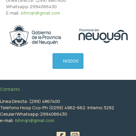
Linea Directa: (299) 4867400
Whatsapp:2994066430
E-mail:
blhnqn@gmail.com
NODOS
Contacto
Linea Directa: (299) 4867400
Teléfono Hosp Cco-Ph (0299) 4962-662. Interno 3292
Celular/Whatsapp:2994066430
e-mail:
blhnqn@gmail.com