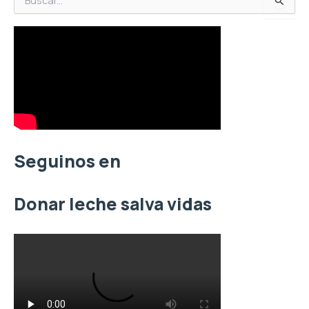
B
u
s
c
a
r
p
o
r
:
Seguinos en
Donar leche salva vidas