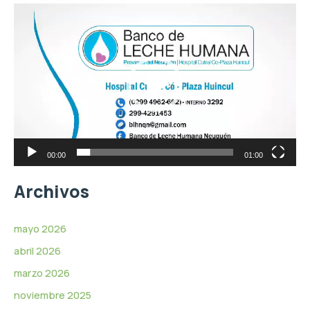
d
R
e
e
v
p
í
r
d
o
e
d
o
u
c
t
o
r
00:00
01:00
d
e
Archivos
v
í
d
mayo 2026
e
abril 2026
o
marzo 2026
noviembre 2025