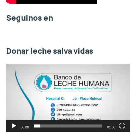
:
Seguinos en
Donar leche salva vidas
R
e
p
r
o
d
u
c
t
o
00:00
01:00
r