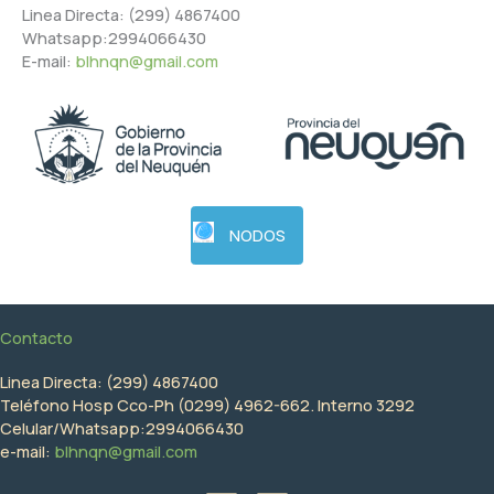
Linea Directa: (299) 4867400
Whatsapp:2994066430
E-mail:
blhnqn@gmail.com
NODOS
Contacto
Linea Directa: (299) 4867400
Teléfono Hosp Cco-Ph (0299) 4962-662. Interno 3292
Celular/Whatsapp:2994066430
e-mail:
blhnqn@gmail.com