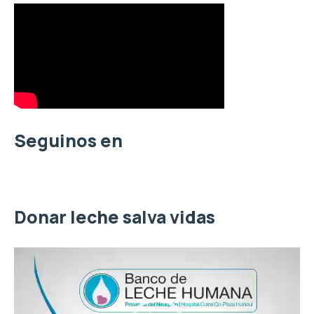
s
c
a
r
p
o
r
:
Seguinos en
Donar leche salva vidas
R
e
p
r
o