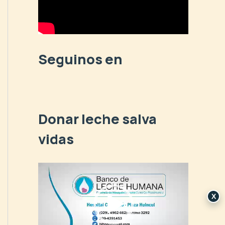
p
o
r
:
Seguinos en
Donar leche salva
vidas
R
e
p
X
r
o