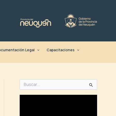
cumentación Legal
Capacitaciones
B
u
s
c
a
r