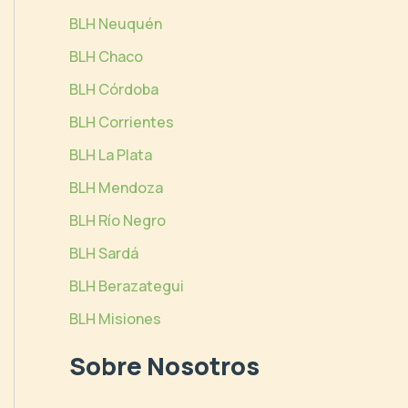
BLH Neuquén
BLH Chaco
BLH Córdoba
BLH Corrientes
BLH La Plata
BLH Mendoza
BLH Río Negro
BLH Sardá
BLH Berazategui
BLH Misiones
Sobre Nosotros