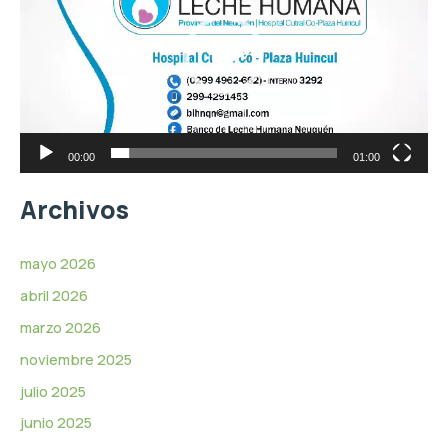
r
d
o
e
d
o
u
c
t
o
r
00:00
01:00
d
e
Archivos
v
í
d
mayo 2026
e
abril 2026
o
marzo 2026
noviembre 2025
julio 2025
junio 2025