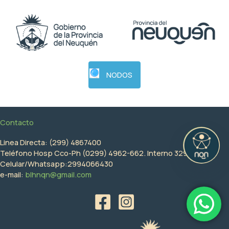
NODOS
Contacto
Linea Directa: (299) 4867400
Teléfono Hosp Cco-Ph (0299) 4962-662. Interno 3292
Celular/Whatsapp:2994066430
e-mail:
blhnqn@gmail.com