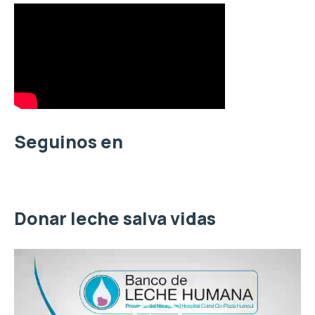
s
c
a
r
p
o
r
:
Seguinos en
Donar leche salva vidas
R
e
p
r
o