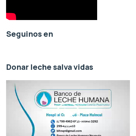
p
o
r
:
Seguinos en
Donar leche salva vidas
R
e
p
r
o
d
u
c
t