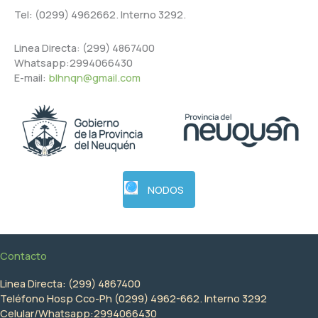
Tel: (0299) 4962662. Interno 3292.
Linea Directa: (299) 4867400
Whatsapp:2994066430
E-mail:
blhnqn@gmail.com
NODOS
Contacto
Linea Directa: (299) 4867400
Teléfono Hosp Cco-Ph (0299) 4962-662. Interno 3292
Celular/Whatsapp:2994066430