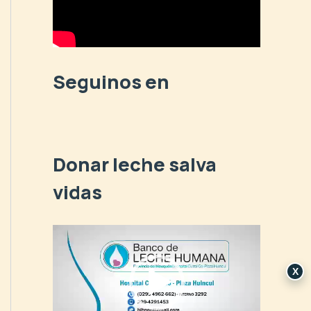
p
o
r
:
Seguinos en
Donar leche salva
vidas
R
e
p
X
r
o