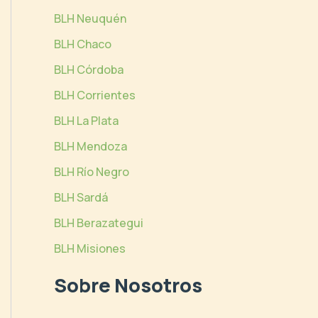
BLH Neuquén
BLH Chaco
BLH Córdoba
BLH Corrientes
BLH La Plata
BLH Mendoza
BLH Río Negro
BLH Sardá
BLH Berazategui
BLH Misiones
Sobre Nosotros