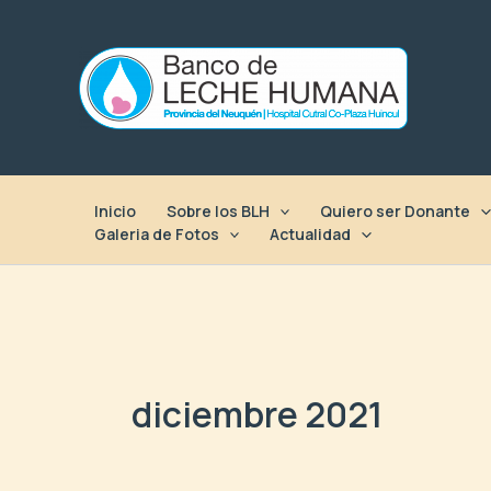
Ir
al
contenido
Inicio
Sobre los BLH
Quiero ser Donante
Galeria de Fotos
Actualidad
diciembre 2021