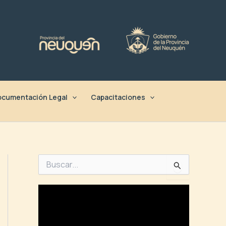
cumentación Legal
Capacitaciones
B
u
s
c
a
r