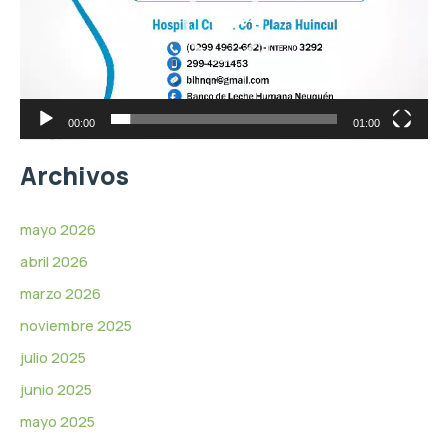
e
d
o
u
c
t
o
r
00:00
01:00
d
e
Archivos
v
í
d
mayo 2026
e
abril 2026
o
marzo 2026
noviembre 2025
julio 2025
junio 2025
mayo 2025