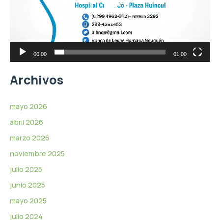
d
o
u
c
t
o
r
00:00
01:00
d
e
Archivos
v
í
d
mayo 2026
e
abril 2026
o
marzo 2026
noviembre 2025
julio 2025
junio 2025
mayo 2025
julio 2024