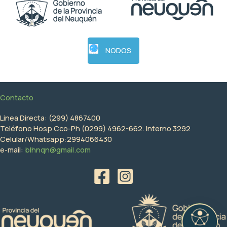
NODOS
Contacto
Linea Directa: (299) 4867400
Teléfono Hosp Cco-Ph (0299) 4962-662. Interno 3292
Celular/Whatsapp:2994066430
e-mail:
blhnqn@gmail.com