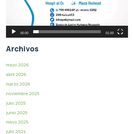
d
o
u
c
t
o
r
00:00
01:00
d
e
Archivos
v
í
d
mayo 2026
e
abril 2026
o
marzo 2026
noviembre 2025
julio 2025
junio 2025
mayo 2025
julio 2024