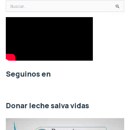
B
u
s
c
a
r
p
o
r
:
Seguinos en
Donar leche salva vidas
R
e