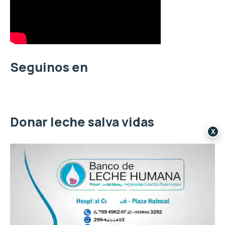
r
p
o
r
:
Seguinos en
Donar leche salva vidas
X
R
e
p
r
o
d
u
c