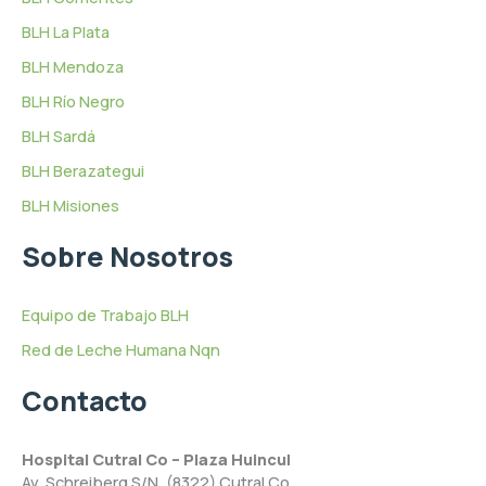
BLH La Plata
BLH Mendoza
BLH Río Negro
BLH Sardá
BLH Berazategui
BLH Misiones
Sobre Nosotros
Equipo de Trabajo BLH
Red de Leche Humana Nqn
Contacto
Hospital Cutral Co – Plaza Huincul
Av. Schreiberg S/N, (8322) Cutral Co