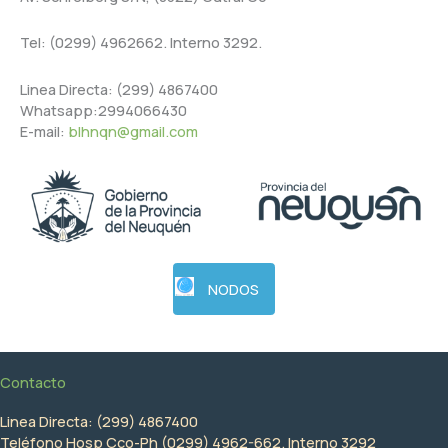
Tel: (0299) 4962662. Interno 3292.
Linea Directa: (299) 4867400
Whatsapp:2994066430
E-mail:
blhnqn@gmail.com
NODOS
Contacto
Linea Directa: (299) 4867400
Teléfono Hosp Cco-Ph (0299) 4962-662. Interno 3292