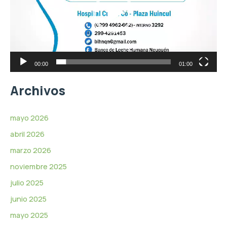
o
e
d
o
u
c
t
o
r
00:00
01:00
d
e
Archivos
v
í
d
mayo 2026
e
abril 2026
o
marzo 2026
noviembre 2025
julio 2025
junio 2025
mayo 2025