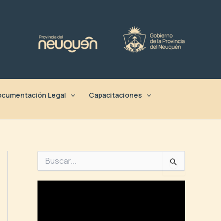
cumentación Legal
Capacitaciones
B
u
s
c
a
r