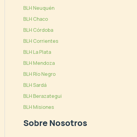
BLH Neuquén
BLH Chaco
BLH Córdoba
BLH Corrientes
BLH La Plata
BLH Mendoza
BLH Río Negro
BLH Sardá
BLH Berazategui
BLH Misiones
Sobre Nosotros