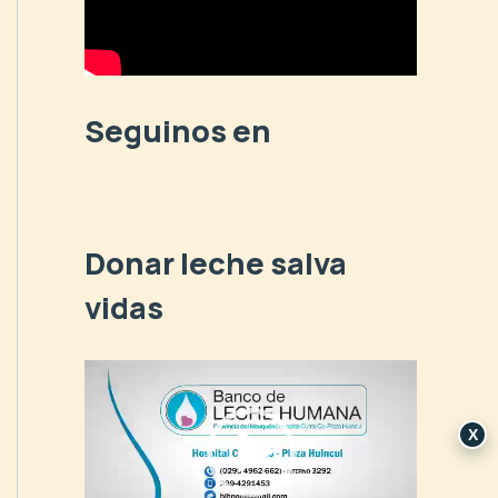
p
o
r
:
Seguinos en
Donar leche salva
vidas
R
e
p
X
r
o