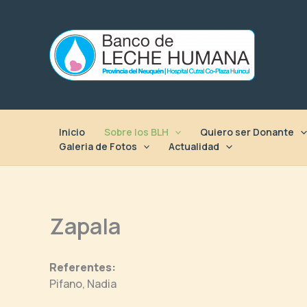
Ir
al
contenido
Inicio
Sobre los BLH
Quiero ser Donante
Galeria de Fotos
Actualidad
Zapala
Referentes:
Pifano, Nadia