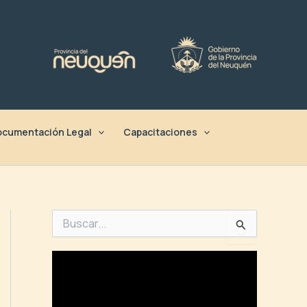
cumentación Legal
Capacitaciones
B
u
s
c
a
r