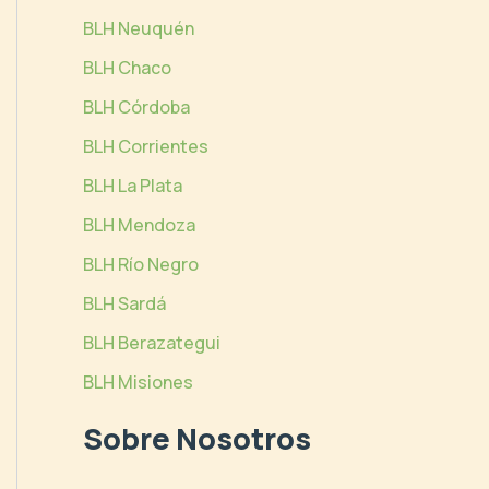
BLH Neuquén
BLH Chaco
BLH Córdoba
BLH Corrientes
BLH La Plata
BLH Mendoza
BLH Río Negro
BLH Sardá
BLH Berazategui
BLH Misiones
Sobre Nosotros