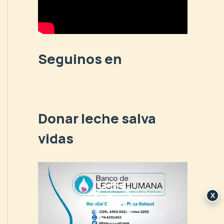
p
o
r
:
Seguinos en
Donar leche salva
vidas
R
e
p
X
r
o