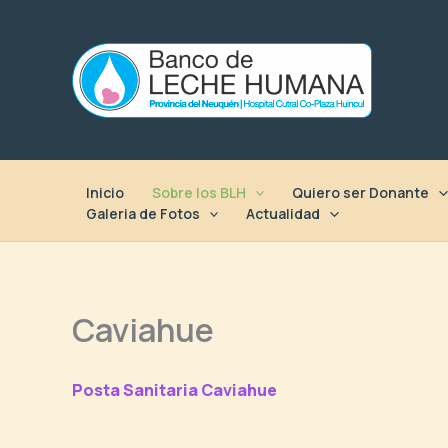
Ir
al
contenido
Inicio
Sobre los BLH
Quiero ser Donante
Galeria de Fotos
Actualidad
Caviahue
Posta Sanitaria
Caviahue