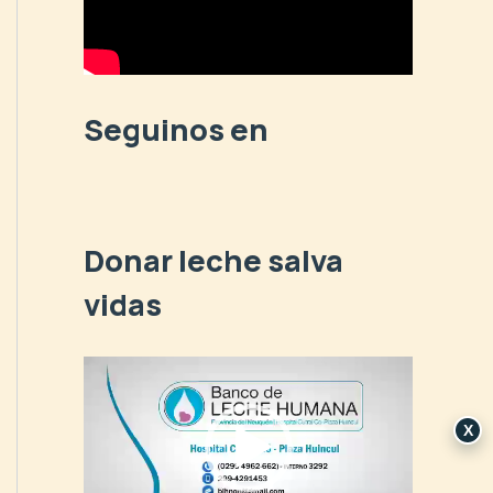
p
o
r
:
Seguinos en
Donar leche salva
vidas
R
e
p
X
r
o