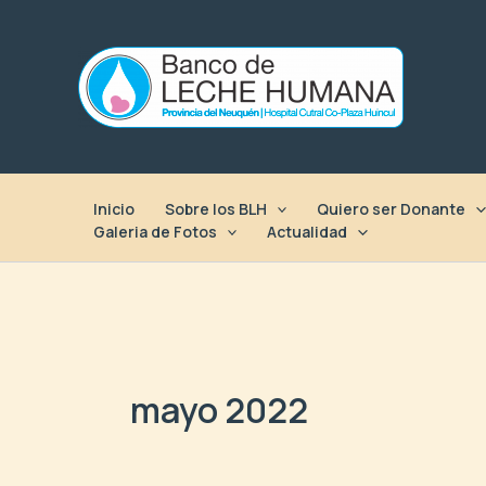
Ir
al
contenido
Inicio
Sobre los BLH
Quiero ser Donante
Galeria de Fotos
Actualidad
mayo 2022