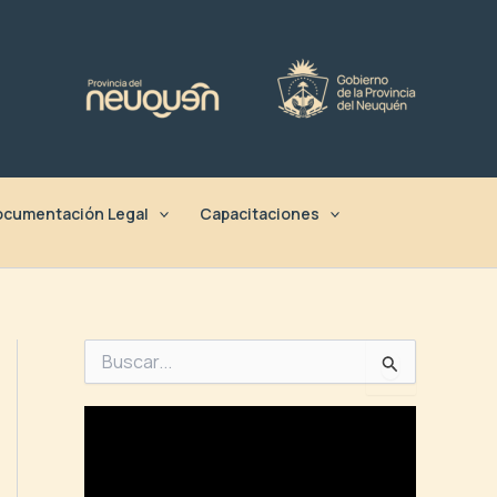
cumentación Legal
Capacitaciones
B
u
s
c
a
r