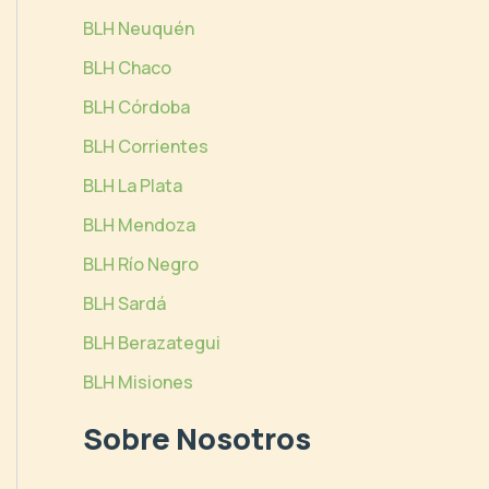
BLH Neuquén
BLH Chaco
BLH Córdoba
BLH Corrientes
BLH La Plata
BLH Mendoza
BLH Río Negro
BLH Sardá
BLH Berazategui
BLH Misiones
Sobre Nosotros