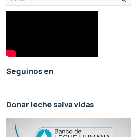
u
s
c
a
r
p
o
r
:
Seguinos en
Donar leche salva vidas
R
e
p