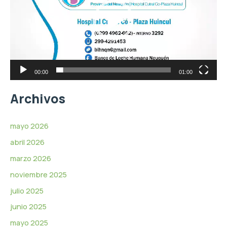
d
o
e
d
o
u
c
t
o
r
00:00
01:00
d
e
Archivos
v
í
d
mayo 2026
e
abril 2026
o
marzo 2026
noviembre 2025
julio 2025
junio 2025
mayo 2025