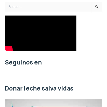
B
u
s
c
a
r
p
o
r
:
Seguinos en
Donar leche salva vidas
R
e