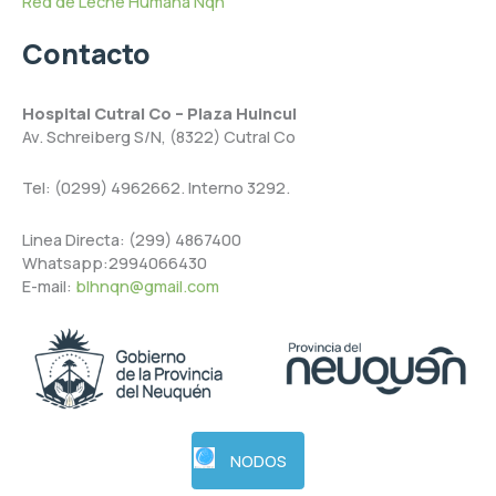
Red de Leche Humana Nqn
Contacto
Hospital Cutral Co – Plaza Huincul
Av. Schreiberg S/N, (8322) Cutral Co
Tel: (0299) 4962662. Interno 3292.
Linea Directa: (299) 4867400
Whatsapp:2994066430
E-mail:
blhnqn@gmail.com
NODOS