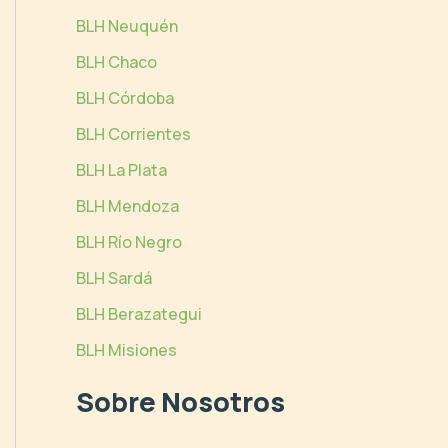
BLH Neuquén
BLH Chaco
BLH Córdoba
BLH Corrientes
BLH La Plata
BLH Mendoza
BLH Río Negro
BLH Sardá
BLH Berazategui
BLH Misiones
Sobre Nosotros