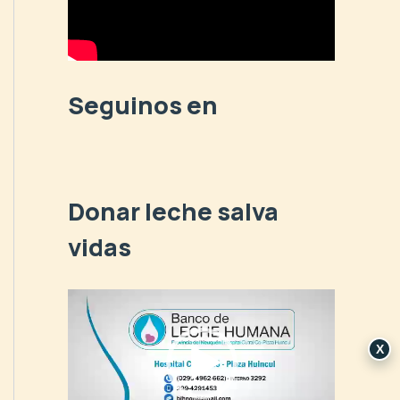
p
o
r
:
Seguinos en
Donar leche salva
vidas
R
e
p
X
r
o