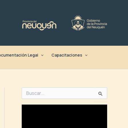
cumentación Legal
Capacitaciones
B
u
s
c
a
r