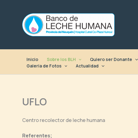
Ir
al
contenido
Inicio
Sobre los BLH
Quiero ser Donante
Galeria de Fotos
Actualidad
UFLO
Centro recolector de leche humana
Referentes;