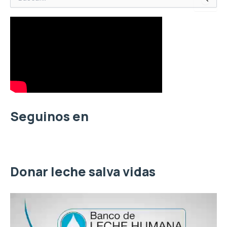
u
s
c
a
r
p
o
r
:
Seguinos en
Donar leche salva vidas
R
e
p