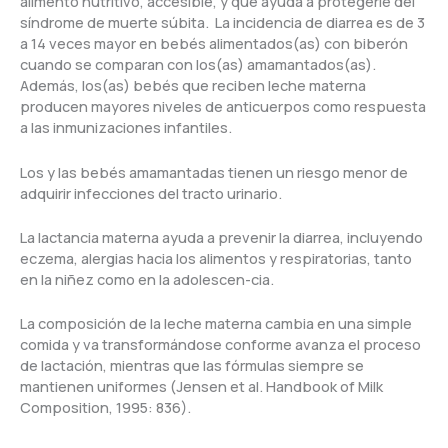
alimento nutritivo, accesible, y que ayuda a protegerle del
síndrome de muerte súbita. La incidencia de diarrea es de 3
a 14 veces mayor en bebés alimentados(as) con biberón
cuando se comparan con los(as) amamantados(as).
Además, los(as) bebés que reciben leche materna
producen mayores niveles de anticuerpos como respuesta
a las inmunizaciones infantiles.
Los y las bebés amamantadas tienen un riesgo menor de
adquirir infecciones del tracto urinario.
La lactancia materna ayuda a prevenir la diarrea, incluyendo
eczema, alergias hacia los alimentos y respiratorias, tanto
en la niñez como en la adolescen-cia.
La composición de la leche materna cambia en una simple
comida y va transformándose conforme avanza el proceso
de lactación, mientras que las fórmulas siempre se
mantienen uniformes (Jensen et al. Handbook of Milk
Composition, 1995: 836).