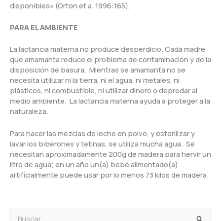
disponibles» (Orton et a. 1996:165).
PARA EL AMBIENTE
La lactancia materna no produce desperdicio. Cada madre
que amamanta reduce el problema de contaminación y de la
disposición de basura. Mientras se amamanta no se
necesita utilizar ni la tierra, ni el agua, ni metales, ni
plásticos, ni combustible, ni utilizar dinero o depredar al
medio ambiente. La lactancia materna ayuda a proteger a la
naturaleza.
Para hacer las mezclas de leche en polvo, y esterilizar y
lavar los biberones y tetinas, se utiliza mucha agua. Se
necesitan aproximadamente 200g de madera para hervir un
litro de agua; en un año un(a) bebé alimentado(a)
artificialmente puede usar por lo menos 73 kilos de madera.
B