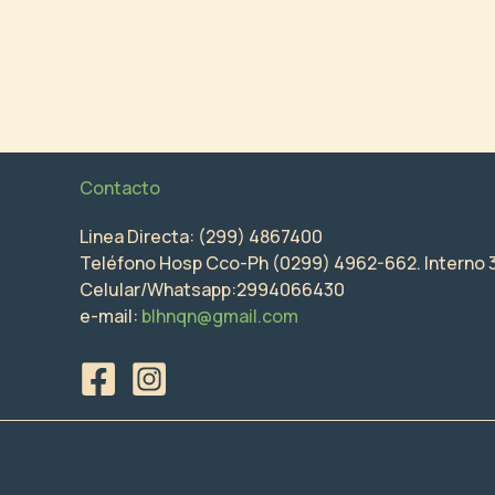
Contacto
Linea Directa: (299) 4867400
Teléfono Hosp Cco-Ph (0299) 4962-662. Interno 
Celular/Whatsapp:2994066430
e-mail:
blhnqn@gmail.com