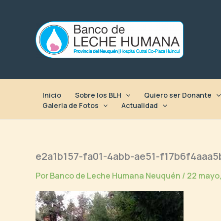
Ir
al
contenido
Inicio
Sobre los BLH
Quiero ser Donante
Galeria de Fotos
Actualidad
e2a1b157-fa01-4abb-ae51-f17b6f4aaa5
Por
Banco de Leche Humana Neuquén
/
22 mayo