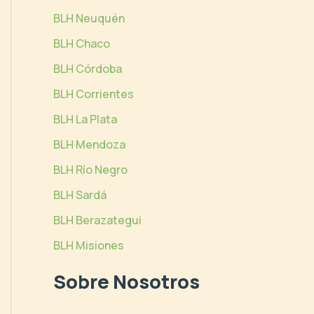
BLH Neuquén
BLH Chaco
BLH Córdoba
BLH Corrientes
BLH La Plata
BLH Mendoza
BLH Río Negro
BLH Sardá
BLH Berazategui
BLH Misiones
Sobre Nosotros