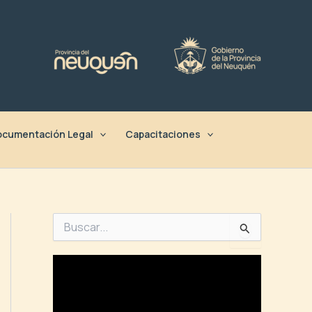
cumentación Legal
Capacitaciones
B
u
s
c
a
r