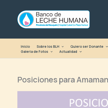
Ir
al
contenido
Inicio
Sobre los BLH
Quiero ser Donante
Galeria de Fotos
Actualidad
Posiciones para Amaman