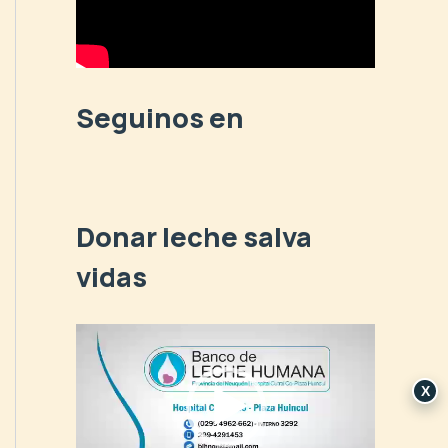
p
o
r
:
Seguinos en
Donar leche salva
vidas
R
e
p
X
r
o