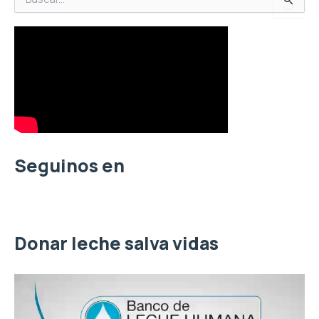
u
s
c
a
r
p
o
r
:
Seguinos en
Donar leche salva vidas
R
e
p