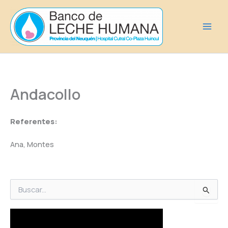
Ir
al
contenido
Andacollo
Referentes:
Ana, Montes
B
u
s
c