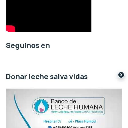
a
r
p
o
r
:
Seguinos en
Donar leche salva vidas
X
R
e
p
r
o
d
u