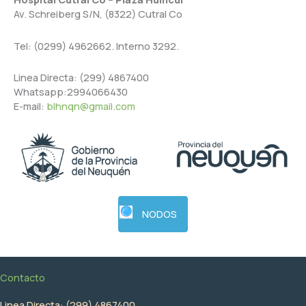
Av. Schreiberg S/N, (8322) Cutral Co
Tel: (0299) 4962662. Interno 3292.
Linea Directa: (299) 4867400
Whatsapp:2994066430
E-mail:
blhnqn@gmail.com
NODOS
Contacto
Linea Directa: (299) 4867400