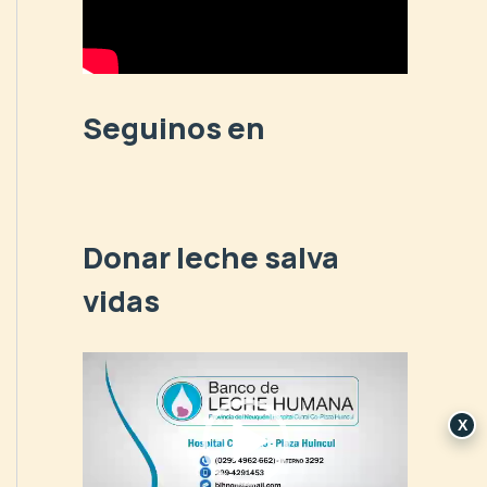
p
o
r
:
Seguinos en
Donar leche salva
vidas
R
e
p
X
r
o