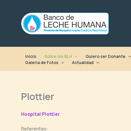
Ir
al
contenido
Inicio
Sobre los BLH
Quiero ser Donante
Galeria de Fotos
Actualidad
Plottier
Hospital Plottier
Referentes: