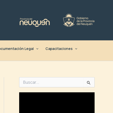
cumentación Legal
Capacitaciones
B
u
s
c
a
r