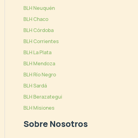
BLH Neuquén
BLH Chaco
BLH Córdoba
BLH Corrientes
BLH La Plata
BLH Mendoza
BLH Río Negro
BLH Sardá
BLH Berazategui
BLH Misiones
Sobre Nosotros