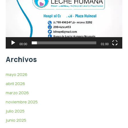
r
d
o
e
d
o
u
c
t
o
r
00:00
01:00
d
e
Archivos
v
í
d
mayo 2026
e
abril 2026
o
marzo 2026
noviembre 2025
julio 2025
junio 2025