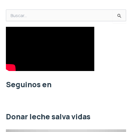
B
u
s
c
a
r
p
o
r
:
Seguinos en
Donar leche salva vidas
R