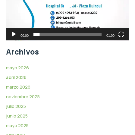
e
d
o
u
c
t
o
r
00:00
01:00
d
e
Archivos
v
í
d
mayo 2026
e
abril 2026
o
marzo 2026
noviembre 2025
julio 2025
junio 2025
mayo 2025
julio 2024