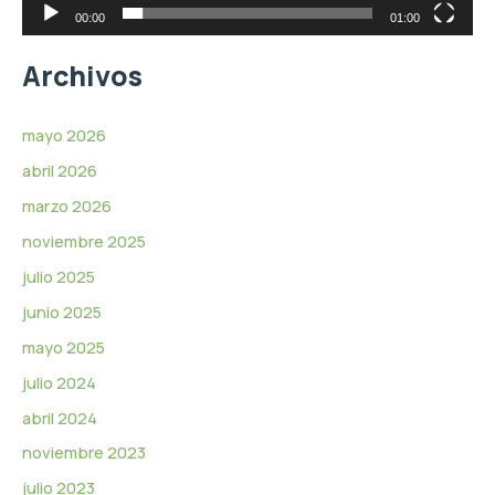
r
00:00
01:00
d
e
Archivos
v
í
d
mayo 2026
e
abril 2026
o
marzo 2026
noviembre 2025
julio 2025
junio 2025
mayo 2025
julio 2024
abril 2024
noviembre 2023
julio 2023