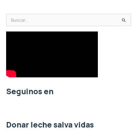
B
u
s
c
a
r
p
o
r
:
Seguinos en
Donar leche salva vidas