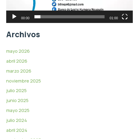
t
o
r
00:00
01:00
d
e
Archivos
v
í
d
mayo 2026
e
abril 2026
o
marzo 2026
noviembre 2025
julio 2025
junio 2025
mayo 2025
julio 2024
abril 2024