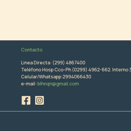
Contacto
Linea Directa: (299) 4867400
Teléfono Hosp Cco-Ph (0299) 4962-662. Interno 
Celular/Whatsapp:2994066430
e-mail:
blhnqn@gmail.com