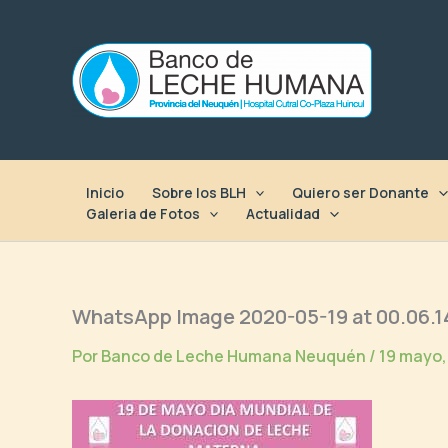
Ir
al
contenido
Inicio
Sobre los BLH
Quiero ser Donante
Galeria de Fotos
Actualidad
WhatsApp Image 2020-05-19 at 00.06.1
Por
Banco de Leche Humana Neuquén
/
19 mayo,