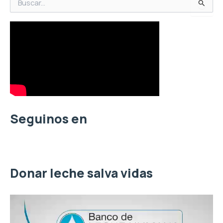
B
u
s
c
a
r
p
o
r
:
Seguinos en
Donar leche salva vidas
R
e
p