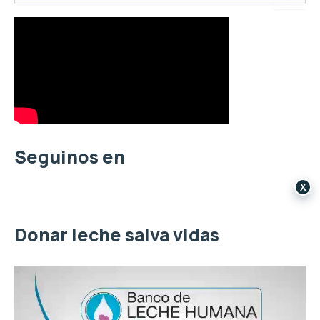
u
s
c
a
r
p
o
r
:
Seguinos en
X
Donar leche salva vidas
R
e
p
r