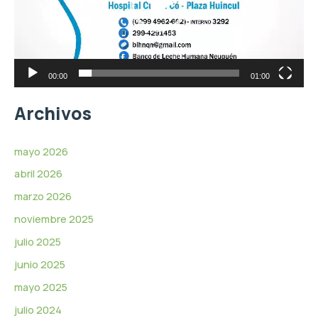
d
o
u
c
t
o
r
00:00
01:00
d
e
Archivos
v
í
d
mayo 2026
e
abril 2026
o
marzo 2026
noviembre 2025
julio 2025
junio 2025
mayo 2025
julio 2024