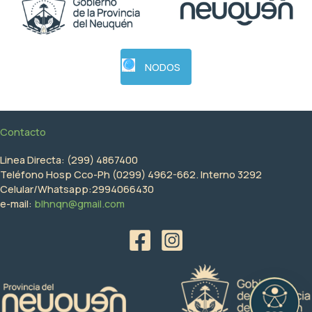
NODOS
Contacto
Linea Directa: (299) 4867400
Teléfono Hosp Cco-Ph (0299) 4962-662. Interno 3292
Celular/Whatsapp:2994066430
e-mail:
blhnqn@gmail.com