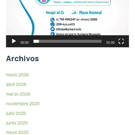
d
o
e
d
o
u
c
t
o
r
00:00
01:00
d
e
Archivos
v
í
d
mayo 2026
e
abril 2026
o
marzo 2026
noviembre 2025
julio 2025
junio 2025
mayo 2025