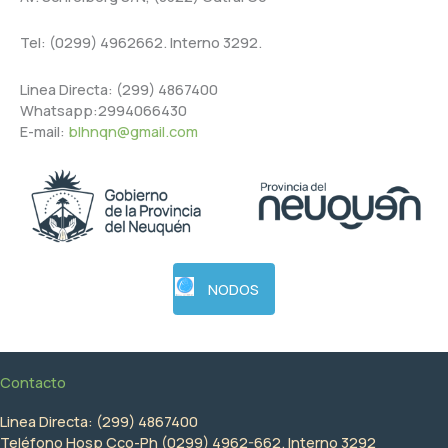
Tel: (0299) 4962662. Interno 3292.
Linea Directa: (299) 4867400
Whatsapp:2994066430
E-mail:
blhnqn@gmail.com
NODOS
Contacto
Linea Directa: (299) 4867400
Teléfono Hosp Cco-Ph (0299) 4962-662. Interno 3292