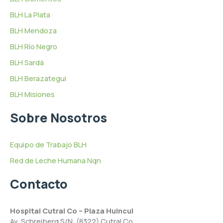
BLH La Plata
BLH Mendoza
BLH Río Negro
BLH Sardá
BLH Berazategui
BLH Misiones
Sobre Nosotros
Equipo de Trabajo BLH
Red de Leche Humana Nqn
Contacto
Hospital Cutral Co – Plaza Huincul
Av. Schreiberg S/N, (8322) Cutral Co