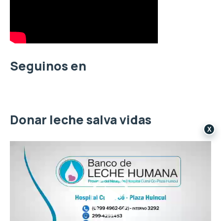
r
p
o
r
:
Seguinos en
Donar leche salva vidas
X
R
e
p
r
o
d
u
c