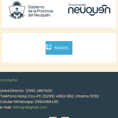
NODOS
Contacto
Linea Directa: (299) 4867400
Teléfono Hosp Cco-Ph (0299) 4962-662. Interno 3292
Celular/Whatsapp:2994066430
e-mail:
blhnqn@gmail.com