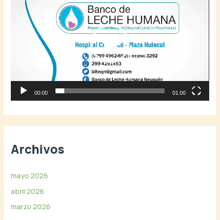
e
e
p
o
r
o
d
u
c
t
o
r
00:00
01:00
d
e
v
í
Archivos
d
e
o
mayo 2026
abril 2026
marzo 2026