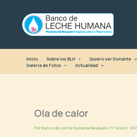
Ir
al
contenido
Inicio
Sobre los BLH
Quiero ser Donante
Galeria de Fotos
Actualidad
Ola de calor
Por
Banco de Leche Humana Neuquén
/
17 enero, 20