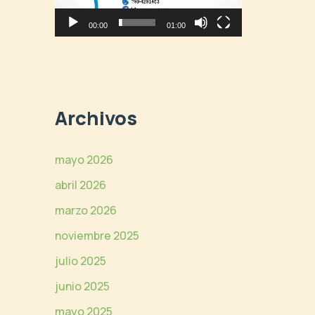
í
o
d
d
00:00
01:00
e
u
o
c
t
o
r
Archivos
d
e
v
mayo 2026
í
abril 2026
d
e
marzo 2026
o
noviembre 2025
julio 2025
junio 2025
mayo 2025