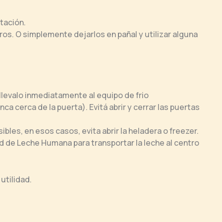
atación.
aros. O simplemente dejarlos en pañal y utilizar alguna
y llevalo inmediatamente al equipo de frio
ca cerca de la puerta). Evitá abrir y cerrar las puertas
bles, en esos casos, evita abrir la heladera o freezer.
Red de Leche Humana para transportar la leche al centro
utilidad.