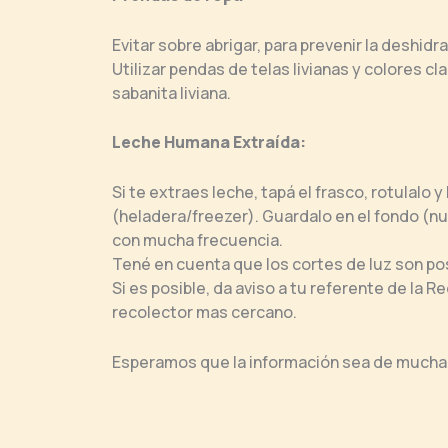
Evitar sobre abrigar, para prevenir la deshidr
Utilizar pendas de telas livianas y colores cl
sabanita liviana.
Leche Humana Extraída:
Si te extraes leche, tapá el frasco, rotulalo 
(heladera/freezer). Guardalo en el fondo (nun
con mucha frecuencia.
Tené en cuenta que los cortes de luz son posi
Si es posible, da aviso a tu referente de la 
recolector mas cercano.
Esperamos que la información sea de mucha 