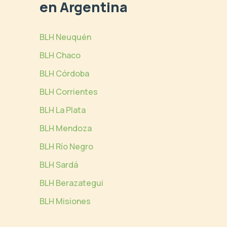
en Argentina
BLH Neuquén
BLH Chaco
BLH Córdoba
BLH Corrientes
BLH La Plata
BLH Mendoza
BLH Río Negro
BLH Sardá
BLH Berazategui
BLH Misiones