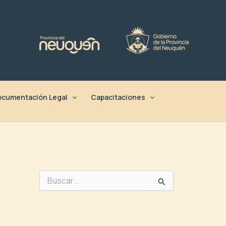
cumentación Legal
Capacitaciones
B
u
s
c
a