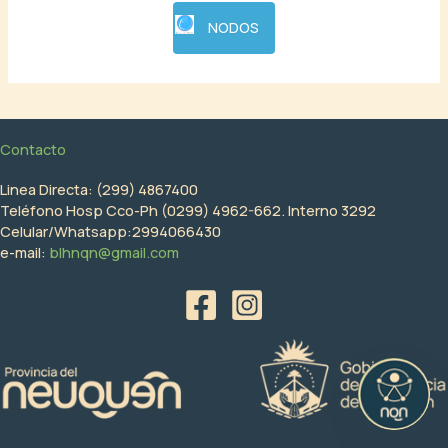
NODOS
Contacto
Linea Directa: (299) 4867400
Teléfono Hosp Cco-Ph (0299) 4962-662. Interno 3292
Celular/Whatsapp:2994066430
e-mail:
blhnqn@gmail.com