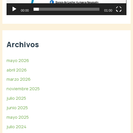
o
r
00:00
01:00
d
e
v
í
Archivos
d
e
o
mayo 2026
abril 2026
marzo 2026
noviembre 2025
julio 2025
junio 2025
mayo 2025
julio 2024