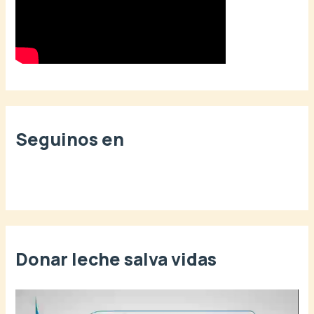
r
:
Seguinos en
Donar leche salva vidas
R
e