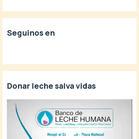
Seguinos en
Donar leche salva vidas
R
e
p
r
o
d