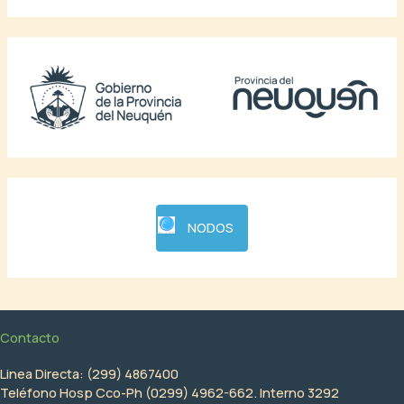
NODOS
Contacto
Linea Directa: (299) 4867400
Teléfono Hosp Cco-Ph (0299) 4962-662. Interno 3292