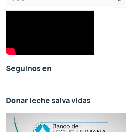
u
s
c
a
r
p
o
r
:
Seguinos en
Donar leche salva vidas
R
e
p