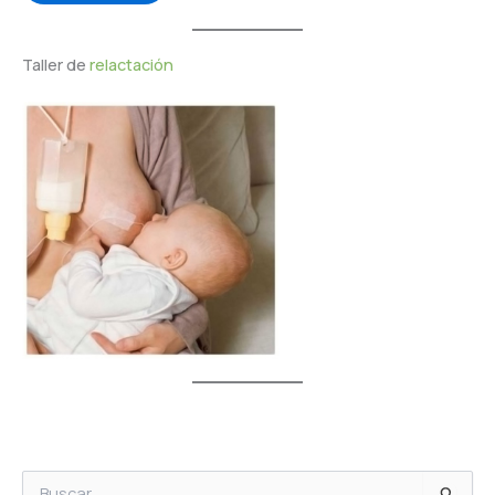
Taller de
relactación
B