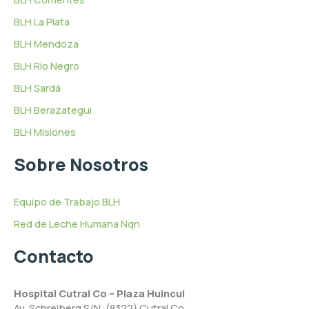
BLH La Plata
BLH Mendoza
BLH Río Negro
BLH Sardá
BLH Berazategui
BLH Misiones
Sobre Nosotros
Equipo de Trabajo BLH
Red de Leche Humana Nqn
Contacto
Hospital Cutral Co – Plaza Huincul
Av. Schreiberg S/N, (8322) Cutral Co