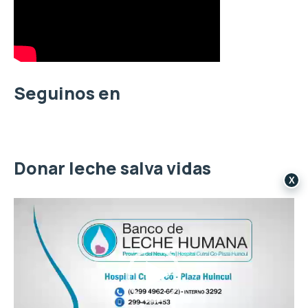
r
p
o
r
:
Seguinos en
Donar leche salva vidas
X
R
e
p
r
o
d
u
c