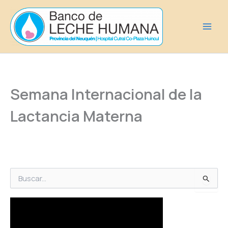
Ir
al
contenido
Semana Internacional de la
Lactancia Materna
B
u
s
c
a