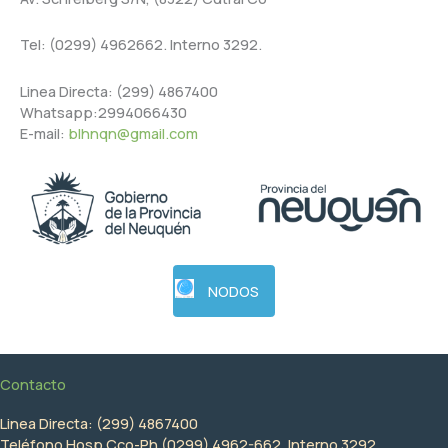
Tel: (0299) 4962662. Interno 3292.
Linea Directa: (299) 4867400
Whatsapp:2994066430
E-mail:
blhnqn@gmail.com
NODOS
Contacto
Linea Directa: (299) 4867400
Teléfono Hosp Cco-Ph (0299) 4962-662. Interno 3292