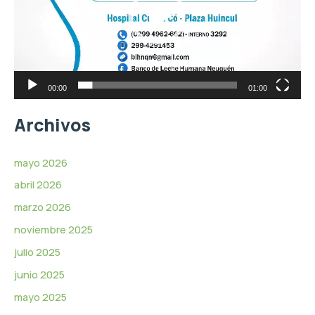
e
d
o
u
c
t
o
r
00:00
01:00
d
e
Archivos
v
í
d
mayo 2026
e
abril 2026
o
marzo 2026
noviembre 2025
julio 2025
junio 2025
mayo 2025