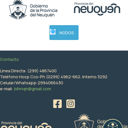
NODOS
Contacto
Linea Directa: (299) 4867400
Teléfono Hosp Cco-Ph (0299) 4962-662. Interno 3292
Celular/Whatsapp:2994066430
e-mail:
blhnqn@gmail.com