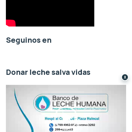
r
p
o
r
:
Seguinos en
Donar leche salva vidas
X
R
e
p
r
o
d
u
c