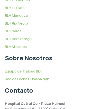
BLH La Plata
BLH Mendoza
BLH Río Negro
BLH Sardá
BLH Berazategui
BLH Misiones
Sobre Nosotros
Equipo de Trabajo BLH
Red de Leche Humana Nqn
Contacto
Hospital Cutral Co – Plaza Huincul
Av. Schreiberg S/N, (8322) Cutral Co