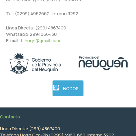
Tel: (0299) 4962662. Interno 3292.
Linea Directa: (299) 4867400
Whatsapp:2994066430
E-mail:
blhnqn@gmail.com
NODOS
Contacto
Linea Directa: (299) 4867400
Teléfono Hosp Cco-Ph (0299) 4962-662. Interno 3292