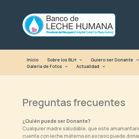
Ir
al
contenido
Inicio
Sobre los BLH
Quiero ser Donante
Galeria de Fotos
Actualidad
Preguntas frecuentes
¿Quién puede ser Donante?
Cualquier madre saludable, que este amamantando
cuente con leche materna en exceso puede donar