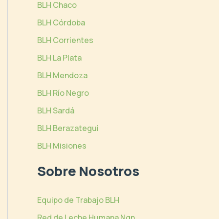
BLH Chaco
BLH Córdoba
BLH Corrientes
BLH La Plata
BLH Mendoza
BLH Río Negro
BLH Sardá
BLH Berazategui
BLH Misiones
Sobre Nosotros
Equipo de Trabajo BLH
Red de Leche Humana Nqn