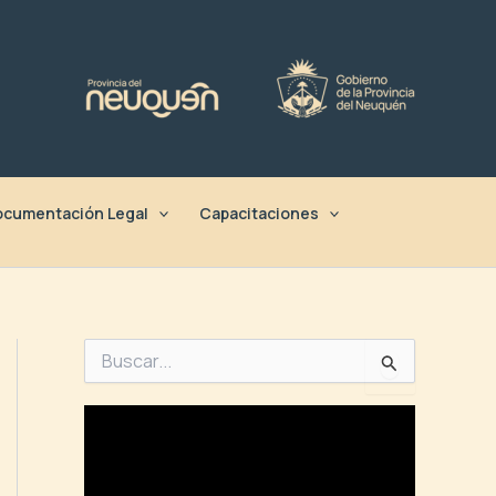
cumentación Legal
Capacitaciones
B
u
s
c
a
r