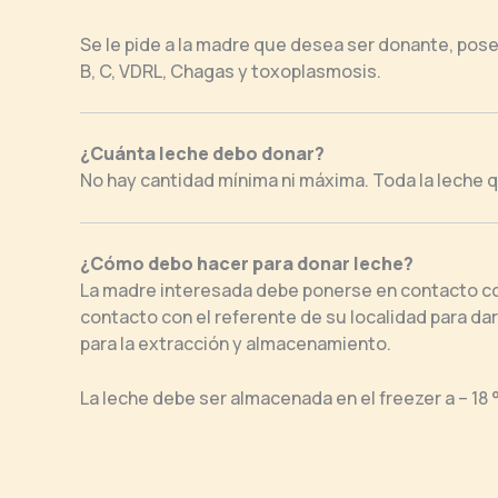
Se le pide a la madre que desea ser donante, pos
B, C, VDRL, Chagas y toxoplasmosis.
¿Cuánta leche debo donar?
No hay cantidad mínima ni máxima. Toda la leche q
¿Cómo debo hacer para donar leche?
La madre interesada debe ponerse en contacto con
contacto con el referente de su localidad para dar
para la extracción y almacenamiento.
La leche debe ser almacenada en el freezer a – 18 