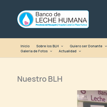
Ir
al
contenido
Inicio
Sobre los BLH
Quiero ser Donante
Galeria de Fotos
Actualidad
Nuestro BLH