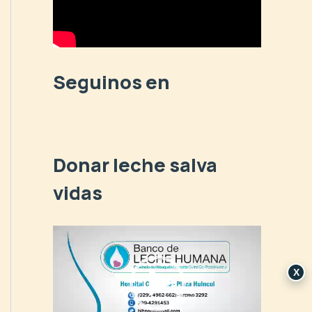
p
o
r
:
Seguinos en
Donar leche salva
vidas
R
e
p
X
r
o