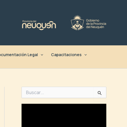
cumentación Legal
Capacitaciones
B
u
s
c
a
r