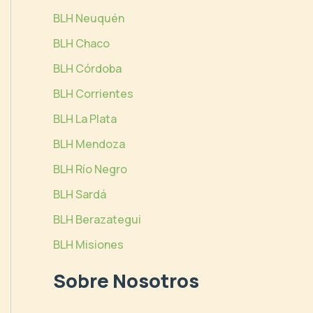
BLH Neuquén
BLH Chaco
BLH Córdoba
BLH Corrientes
BLH La Plata
BLH Mendoza
BLH Río Negro
BLH Sardá
BLH Berazategui
BLH Misiones
Sobre Nosotros