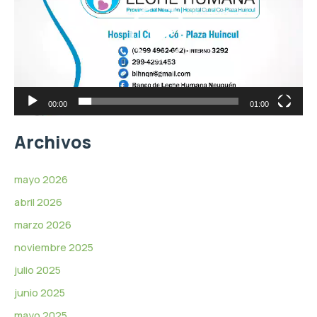
r
d
o
e
d
o
u
c
t
o
r
00:00
01:00
d
e
Archivos
v
í
d
mayo 2026
e
abril 2026
o
marzo 2026
noviembre 2025
julio 2025
junio 2025
mayo 2025